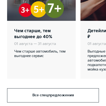
Чем старше, тем
Детейли
выгоднее до 40%
₽
01 августа — 31 августа
01 августа
Чем старше автомобиль, тем
Выгодные
выгоднее сервис
предложен
автомобил
подкапотн
мойка куз
Все спецпредложения