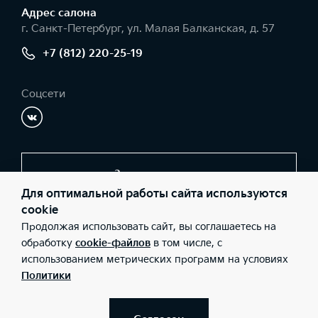
Адрес салонa
г. Санкт-Петербург, ул. Малая Балканская, д. 57
+7 (812) 220-25-19
Соцсети
Заказать звонок
Для оптимальной работы сайта используются
cookie
Продолжая использовать сайт, вы соглашаетесь на
© 2026 Юридические лица ООО «ПЛТ» (Фактический адрес: г.
Санкт-Петербург, ул. Малая Балканская, д. 57; Телефон: +7 (812)
обработку
cookie-файлов
в том числе, с
220-25-19; ИНН: 7816764490; ОГРН: 1267800054280), ООО «Киа
использованием метрических программ на условиях
Россия и СНГ» (Фактический адрес: г.Москва, Валовая 26;
Телефон: 8 800 301 08 80; ИНН: 7728674093; ОГРН:
Политики
5087746291760) ведут деятельность на территории РФ в
соответствии с законодательством РФ. Реализуемые товары
доступны к получению на территории РФ. Информация о
соответствующих моделях и комплектациях и их наличии, ценах,